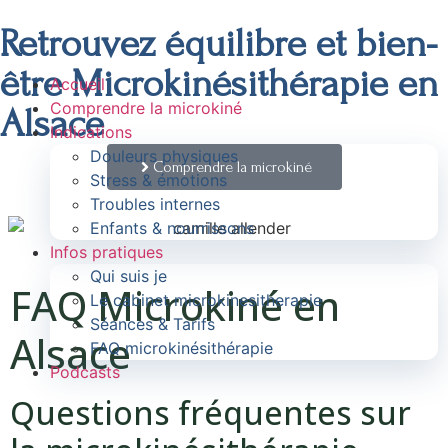
Retrouvez équilibre et bien-
être Microkinésithérapie en
Accueil
Comprendre la microkiné
Alsace
Indications
Douleurs physiques
Comprendre la microkiné
Stress & émotions
Troubles internes
Enfants & nourrissons
Infos pratiques
Qui suis je
FAQ Microkiné en
Le cabinet microkinesitherapie
Séances & Tarifs
Alsace
FAQ microkinésithérapie
Podcasts
Questions fréquentes sur