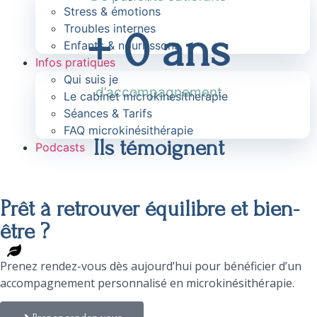
Stress & émotions
Troubles internes
+ 
0
 ans
Enfants & nourrissons
Infos pratiques
Qui suis je
d’accompagnement
Le cabinet microkinesitherapie
Séances & Tarifs
FAQ microkinésithérapie
Ils témoignent
Podcasts
Prêt à retrouver équilibre et bien-
être ?
Prenez rendez-vous dès aujourd’hui pour bénéficier d’un
accompagnement personnalisé en microkinésithérapie.