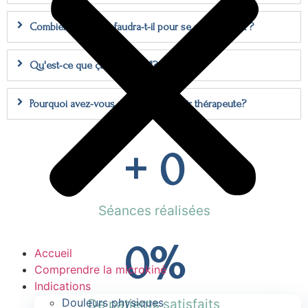
Combien de temps faudra-t-il pour se sentir mieux ?
Qu'est-ce que ça "n'est pas"?
Pourquoi avez-vous choisi de devenir thérapeute?
+ 
0
Séances réalisées
0
%
Accueil
Comprendre la microkiné
Indications
Douleurs physiques
De patients satisfaits